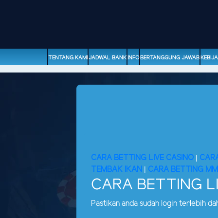
TENTANG KAMI
JADWAL BANK
INFO
BERTANGGUNG JAWAB
KEBIJ
CARA BETTING LIVE CASINO
|
CARA
TEMBAK IKAN
|
CARA BETTING MM
CARA BETTING L
Pastikan anda sudah login terlebih d