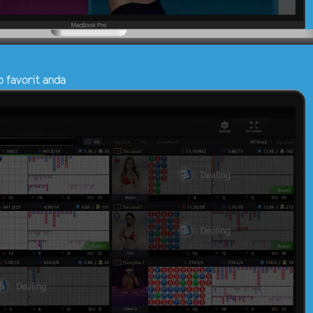
no favorit anda