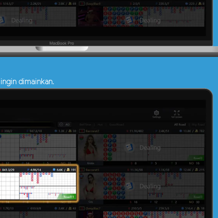
ingin dimainkan.