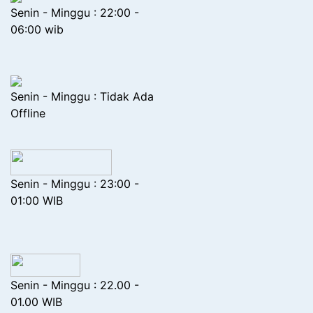
Senin - Minggu : 22:00 -
06:00 wib
Senin - Minggu : Tidak Ada
Offline
Senin - Minggu : 23:00 -
01:00 WIB
Senin - Minggu : 22.00 -
01.00 WIB